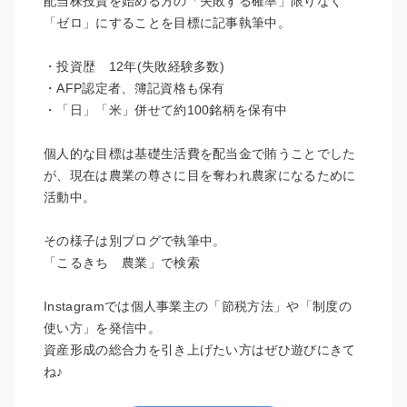
配当株投資を始める方の「失敗する確率」限りなく
「ゼロ」にすることを目標に記事執筆中。
・投資歴 12年(失敗経験多数)
・AFP認定者、簿記資格も保有
・「日」「米」併せて約100銘柄を保有中
個人的な目標は基礎生活費を配当金で賄うことでした
が、現在は農業の尊さに目を奪われ農家になるために
活動中。
その様子は別ブログで執筆中。
「こるきち 農業」で検索
Instagramでは個人事業主の「節税方法」や「制度の
使い方」を発信中。
資産形成の総合力を引き上げたい方はぜひ遊びにきて
ね♪