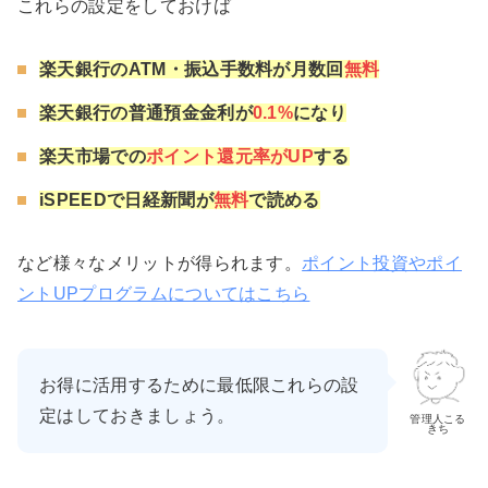
これらの設定をしておけば
楽天銀行のATM・振込手数料が月数回
無料
楽天銀行の普通預金金利が
0.1%
になり
楽天市場での
ポイント還元率がUP
する
iSPEEDで日経新聞が
無料
で読める
など様々なメリットが得られます。
ポイント投資やポイ
ントUPプログラムについてはこちら
お得に活用するために最低限これらの設
定はしておきましょう。
管理人こる
きち