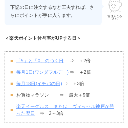
下記の日に注文するなど工夫すれば、さ
らにポイントが手に入ります。
管理人こる
きち
＜楽天ポイント付与率がUPする日＞
「5」と「0」のつく日
⇒ ＋2倍
毎月1日(ワンダフルデー)
⇒ ＋2倍
毎月18日(イチバの日)
⇒ ＋3倍
お買物マラソン ⇒ 最大＋9倍
楽天イーグルス または ヴィッセル神戸が勝
った翌日
⇒ 2～3倍